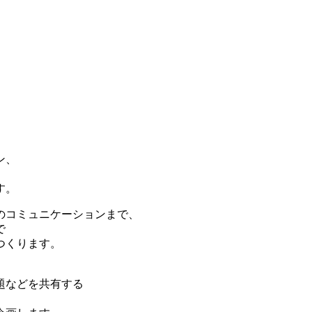
。
ン、
す。
のコミュニケーションまで、
で
つくります。
題などを共有する